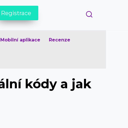
Registrace
Mobilní aplikace
Recenze
lní kódy a jak