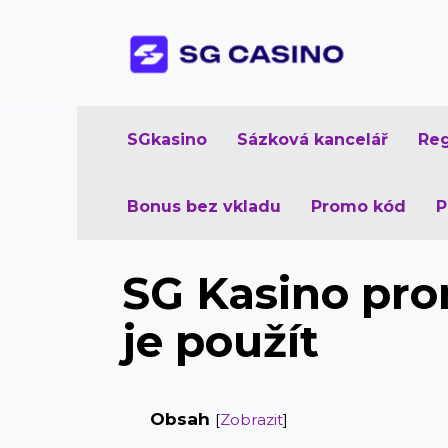
Перейти
к
содержанию
SGkasino
Sázková kancelář
Reg
Bonus bez vkladu
Promo kód
P
SG Kasino pro
je použít
Obsah
[
Zobrazit
]